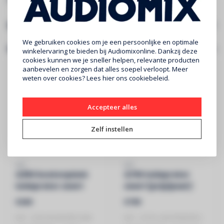
Specificaties
We gebruiken cookies om je een persoonlijke en optimale
Gerelateerde producten
winkelervaring te bieden bij Audiomixonline. Dankzij deze
cookies kunnen we je sneller helpen, relevante producten
aanbevelen en zorgen dat alles soepel verloopt. Meer
weten over cookies? Lees
hier
ons cookiebeleid.
Accepteer alles
Zelf instellen
KEF
KEF
Q350 boekenplank
Q750 luidspreker
luidspreker zwart
zwart (prijs/paar)
(prijs/paar)
€369
€799
KEF - Q350 BOEKENPLANK
KEF - Q750 LUIDSPREKERS -