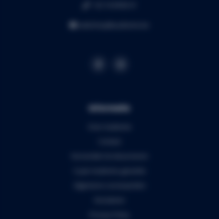
+32 16 49 82 41
webshop@audiomix.be
Informatie
Over Audiomix
Contact
Verzenden & retourneren
5 jaar Audiomix garantie
Algemene voorwaarden
Disclaimer
Privacy Policy