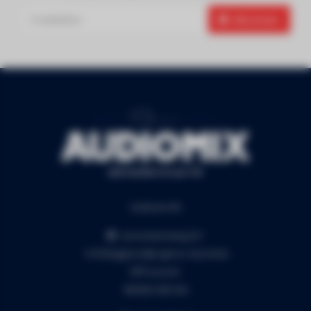
Abonneer
Audiomix BV
Liersesteenweg 321
3130 Begijnendijk (grens Aarschot)
RPR Leuven
BE0453.445.504