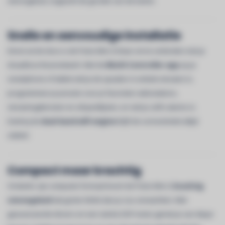
stereogeluid, ongeacht de grootte van de kamer.
Snelle en eenvoudige installatie
Direct uit de doos is de Pulse Mini 2i klaar om te verbinden met je
draadloze thuisnetwerk. Met de
BluOS Controller-app
op je
smartphone of tablet stel je de speaker in enkele minuten in,
programmeer je presets voor je favoriete radiostations,
streamingdiensten en afspeellijsten, en stel je zelfs alarms in.
Dankzij de
dual-band wifi-engine
blijft de connectiviteit altijd
stabiel.
Compact maar krachtig
Ondanks zijn compacte formaat levert de Pulse Mini 2i
krachtig
stereogeluid
dat groter klinkt dan je zou verwachten. Met
geavanceerde drivers en een sterke DSP-motor geniet je van diepe