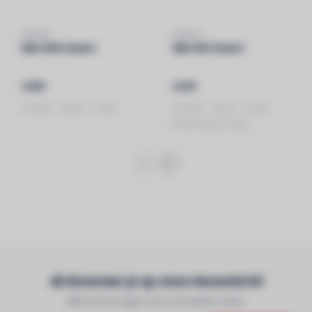
SONOS
SONOS
ERA 300 Zwart
ERA 100 Zwart
€499
€229
SONOS - Zwart - 1 Stuk
SONOS - zwart - 1 Stuk -
Bediening via app
Abonneer je op onze nieuwsbrief
Blijf op de hoogte over onze laatste acties