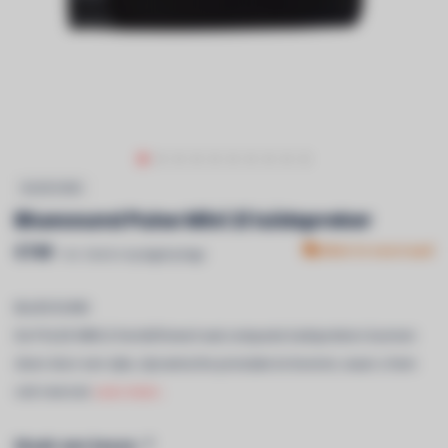
BLUESOUND
Bluesound Pulse Mini 2i luidspreker
€749
Niet in voorraad
Incl. btw & recyclagebijdrage
BLUESOUND
De PULSE MINI 2i herdefinieert wat compacte luidsprekers kunnen
doen door een rijke, dynamische prestatie te leveren, waar u hem
ook neerzet.
Lees meer..
Maak een keuze:
*