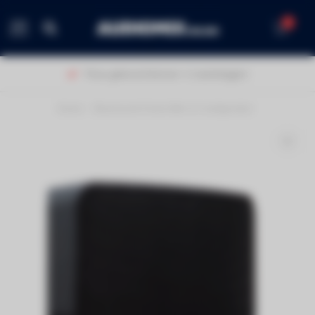
0
MENU
agen!
40 jaar ervaring!
Home
/
Bluesound Pulse Mini 2i luidspreker