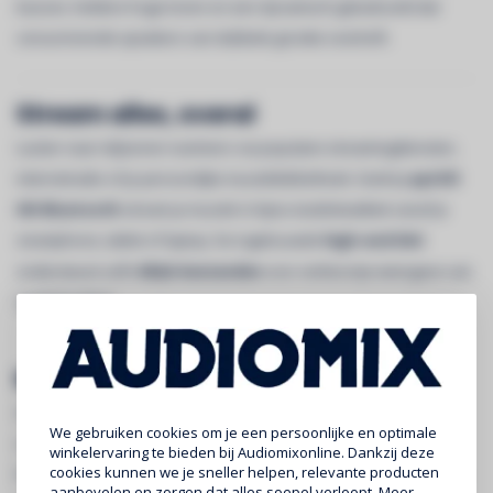
bassen, heldere hoge tonen en een dynamisch geluidsveld dat
concurrerende speakers van dubbele grootte overtreft.
Stream alles, overal
Luister naar miljoenen nummers via populaire streamingdiensten,
internetradio of je persoonlijke muziekbibliotheek. Dankzij
aptX®
HD Bluetooth
stream je muziek in bijna studiokwaliteit vanaf je
smartphone, tablet of laptop. De ingebouwde
high-end DAC
ondersteunt zelfs
MQA-bestanden
voor verliesvrije weergave van
studiokwaliteit.
Multiroom en stereopaar
Groeper meerdere Pulse Mini 2i’s of andere Bluesound-speakers
We gebruiken cookies om je een persoonlijke en optimale
voor perfect gesynchroniseerde
multiroom audio
. Koppel twee
winkelervaring te bieden bij Audiomixonline. Dankzij deze
cookies kunnen we je sneller helpen, relevante producten
Pulse Mini 2i’s voor een
breed stereogeluid
met aparte linker- en
aanbevelen en zorgen dat alles soepel verloopt. Meer