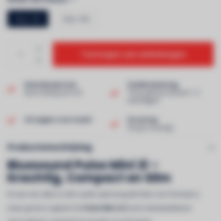
Kleur: Wit
Kleur: Wit
Toevoegen aan winkelwagen
Klantenservice
Snelle levering
Beoordeling van 9,0!
Thuis geleverd binnen 1-2
werkdagen!
Uit eigen voorraad!
Ervaring
40 jaar ervaring!
Productomschrijving
Bluesound Pulse Mini 2i –
Krachtig, Compact en Slim
Ervaar een alles-in-één audio-oplossing die klein van formaat is,
maar groots in geluid. De
Pulse Mini 2i
levert indrukwekkend