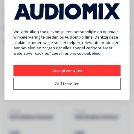
LINK VOOR VOLLEDIGE INFORMATIE EN DOWNLOADS:
Ti300
Specificaties
We gebruiken cookies om je een persoonlijke en optimale
winkelervaring te bieden bij Audiomixonline. Dankzij deze
Gerelateerde producten
cookies kunnen we je sneller helpen, relevante producten
aanbevelen en zorgen dat alles soepel verloopt. Meer
weten over cookies? Lees
hier
ons cookiebeleid.
Accepteer alles
Zelf instellen
AZTEK
AZTEK
ch3 eindversterker
ch5 eindversterker
€399
€499