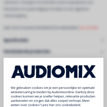
selecteren, 4 knoppen om meerdere zones te groeperen, een
belsysteem om aankondiging in te leiden en een algemene
volumeregeling.
LINK VOOR VOLLEDIGE INFORMATIE EN HANDLEIDING:
MIC-DESK8M
Specificaties
Gerelateerde producten
We gebruiken cookies om je een persoonlijke en optimale
winkelervaring te bieden bij Audiomixonline. Dankzij deze
cookies kunnen we je sneller helpen, relevante producten
aanbevelen en zorgen dat alles soepel verloopt. Meer
weten over cookies? Lees
hier
ons cookiebeleid.
JB SYSTEMS
AUDIOPHONY