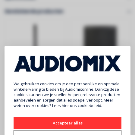
Gerelateerde producten
JB SYSTEMS
HK AUDIO
We gebruiken cookies om je een persoonlijke en optimale
PPC-082B draagbaar
Move 8
winkelervaring te bieden bij Audiomixonline. Dankzij deze
kolomluidsprekersysteem
multifunctionele
cookies kunnen we je sneller helpen, relevante producten
aanbevelen en zorgen dat alles soepel verloopt. Meer
luidspreker
€359
€615
weten over cookies? Lees
hier
ons cookiebeleid.
JB SYSTEMS - Compact
HK AUDIO
draagbaar
Accepteer alles
kolomluidsprekersysteem
met ..