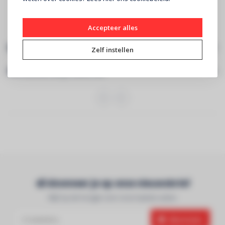
Besturingssysteem ios17
Geheugen 256 GB
USB- C oplaadkabel inbegrepen
Accepteer alles
Specificaties
Zelf instellen
Gerelateerde producten
Abonneer je op onze nieuwsbrief
Blijf op de hoogte over onze laatste acties
Abonneer