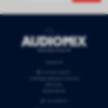
Audiomix BV
Liersesteenweg 321
3130 Begijnendijk (grens Aarschot)
RPR Leuven
BE0453.445.504
+32 16 49 82 41