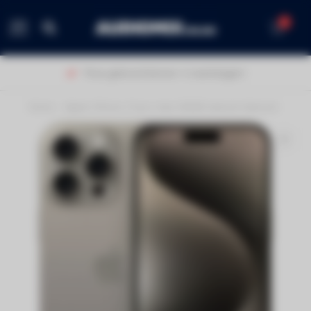
0
MENU
Thuis geleverd binnen 1-2 werkdagen!
Home
/
Apple iPhone 15 pro max 256GB natural titanium