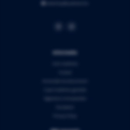
webshop@audiomix.be
Informatie
Over Audiomix
Contact
Verzenden & retourneren
5 jaar Audiomix garantie
Algemene voorwaarden
Disclaimer
Privacy Policy