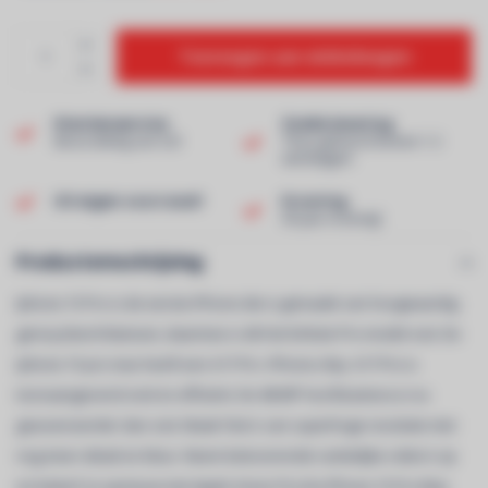
Toevoegen aan winkelwagen
Klantenservice
Snelle levering
Beoordeling van 9,0!
Thuis geleverd binnen 1-2
werkdagen!
Uit eigen voorraad!
Ervaring
40 jaar ervaring!
Productomschrijving
Iphone 15 Pro is de eerste iPhone die is gemaakt van hoogwaardig
gerecycleerd titanium, daarmee is dit het lichtste Pro-model ooit. De
iphone 15 pro max heeft een A17 Pro iPhone-chip. A17 Pro is
toonaangevend snel en efficiënt. De 48‑MP hoofdcamera is nu
geavanceerder dan ooit. Maak foto’s van superhoge resolutie met
nog meer detail en kleur. Neem betoverende ruimtelijke video’s op
en beleef ze opnieuw met Apple Vision Pro.De iPhone 15 Pro Max