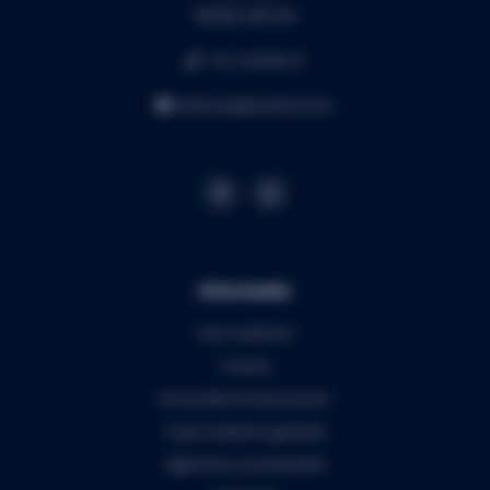
BE0453.445.504
+32 16 49 82 41
webshop@audiomix.be
Informatie
Over Audiomix
Contact
Verzenden & retourneren
5 jaar Audiomix garantie
Algemene voorwaarden