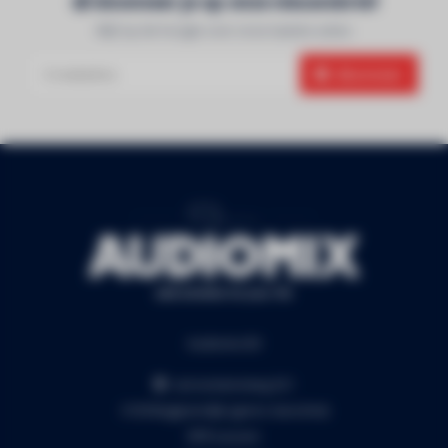
Abonneer je op onze nieuwsbrief
Blijf op de hoogte over onze laatste acties
Abonneer
Audiomix BV
Liersesteenweg 321
3130 Begijnendijk (grens Aarschot)
RPR Leuven