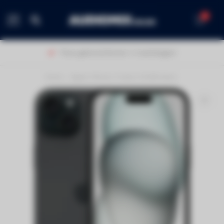
0
MENU
Thuis geleverd binnen 1-2 werkdagen!
Home
/
Apple iPhone 15 plus 512GB black