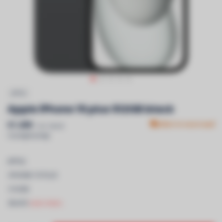
APPLE
Apple iPhone 15 plus 512GB black
€1.499
Niet in voorraad
Incl. btw &
recyclagebijdrage
APPLE
-iPHONE 15 PLUS
-512GB
-BLACK
Lees meer..