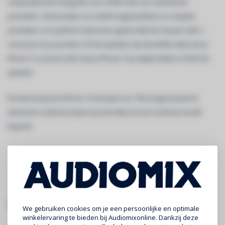
computationele fotografie voor 24‑MP foto’s en verbeterde
portretten, stemisolatie voor telefoon­gesprekken en soepele
prestaties voor grafisch intensieve games.Met de nieuwe USB-C-
connector kun je je Mac of iPad opladen met dezelfde kabel als je
iPhone 15. Je kunt zelfs met je iPhone 15 je Apple Watch of AirPods
opladen.
De behuizing van iPhone 15 bestaat voor 75% uit gerecycleerd
aluminium zodat de impact op het milieu tot een minimum wordt
beperkt.
specificaties:
We gebruiken cookies om je een persoonlijke en optimale
winkelervaring te bieden bij Audiomixonline. Dankzij deze