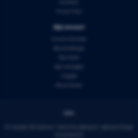
Disclaimer
Privacy Policy
Mijn account
Account informatie
Mijn bestellingen
Mijn tickets
Mijn verlanglijst
Vergelijk
Alle producten
© Copyright 2026 Audiomix - Powered by
Lightspeed
-
Lightspeed design
by
Dyvelopment