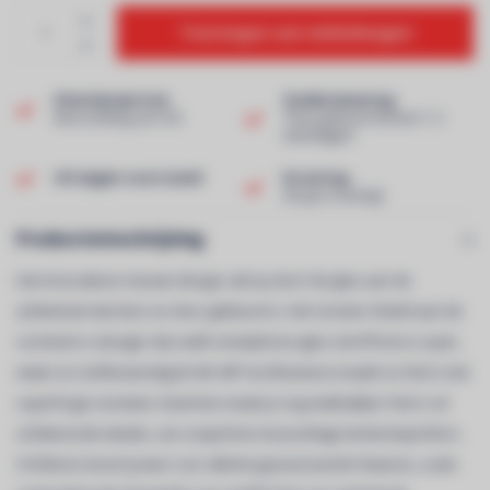
Toevoegen aan winkelwagen
Klantenservice
Snelle levering
Beoordeling van 9,0!
Thuis geleverd binnen 1-2
werkdagen!
Uit eigen voorraad!
Ervaring
40 jaar ervaring!
Productomschrijving
Het innovatieve nieuwe design valt op door het glas aan de
achterkant dat door en door gekleurd is. Het Ceramic Shield aan de
voorkant is steviger dan welk smartphone-glas ook.iPhone is spat-,
water en stof­bestendig.De 84- MP hoofdcamera maakt nu foto’s met
superhoge resolutie. Daarmee maak je nog makkelijker foto’s vol
schitterende details, van snapshots tot prachtige landschapsfoto’s.
A16 Bionic levert power voor allerlei geavanceerde features, zoals