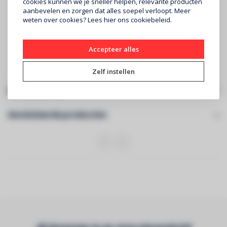
cookies kunnen we je sneller helpen, relevante producten
Super Retina XDR‑display
aanbevelen en zorgen dat alles soepel verloopt. Meer
6,7‑inch (diagonaal) all‑screen OLED‑display
weten over cookies? Lees
hier
ons cookiebeleid.
Resolutie van 2796 x 1290 pixels bij 460 ppi
A16 Bionic-chip
Besturingssysteem iOS 17
5G
Accepteer alles
Zelf instellen
Specificaties
Gerelateerde producten