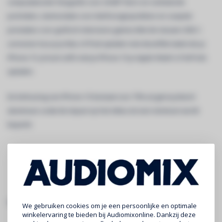
computationele fotografie voor 24‑MP foto’s en verbeterde
portretten, stemisolatie voor telefoon­gesprekken en soepele
prestaties voor grafisch intensieve games.Met de nieuwe USB-C-
connector kun je je Mac of iPad opladen met dezelfde kabel als je
iPhone 15. Je kunt zelfs met je iPhone 15 je Apple Watch of AirPods
opladen.
De behuizing van iPhone 15 bestaat voor 75% uit gerecycleerd
aluminium zodat de impact op het milieu tot een minimum wordt
beperkt.
specificaties:
We gebruiken cookies om je een persoonlijke en optimale
winkelervaring te bieden bij Audiomixonline. Dankzij deze