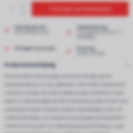
Toevoegen aan winkelwagen
Klantenservice
Snelle levering
Beoordeling van 9,0!
Thuis geleverd binnen 1-2
werkdagen!
Uit eigen voorraad!
Ervaring
40 jaar ervaring!
Productomschrijving
Het innovatieve nieuwe design valt op door het glas aan de
achterkant dat door en door gekleurd is. Het Ceramic Shield aan de
voorkant is steviger dan welk smartphone-glas ook.iPhone is spat-,
water en stof­bestendig.De 84- MP hoofdcamera maakt nu foto’s met
superhoge resolutie. Daarmee maak je nog makkelijker foto’s vol
schitterende details, van snapshots tot prachtige landschapsfoto’s.
A16 Bionic levert power voor allerlei geavanceerde features, zoals