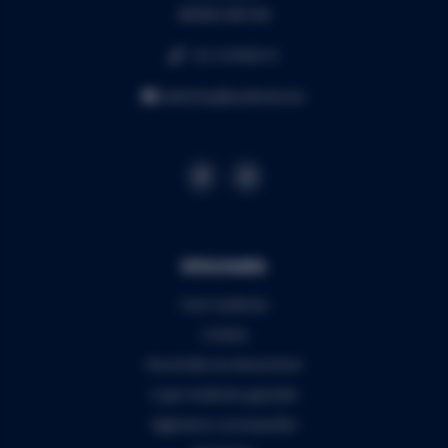
BE0453.445.504
+32 16 49 82 41
webshop@audiomix.be
Informatie
Over Audiomix
Contact
Verzenden & retourneren
5 jaar Audiomix garantie
Algemene voorwaarden