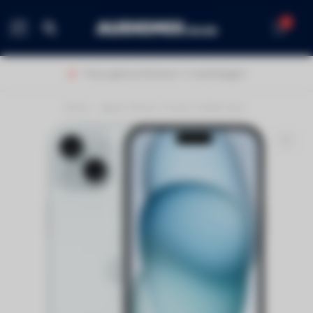
0
MENU
Thuis geleverd binnen 1-2 werkdagen!
Home
/
Apple iPhone 15 plus 512BG blue