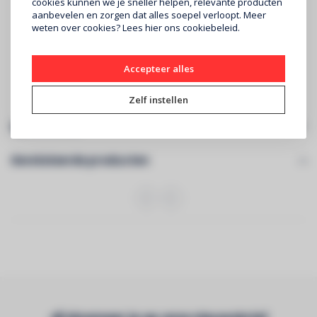
cookies kunnen we je sneller helpen, relevante producten
Super Retina XDR‑display
aanbevelen en zorgen dat alles soepel verloopt. Meer
6,7‑inch (diagonaal) all‑screen OLED‑display
weten over cookies? Lees
hier
ons cookiebeleid.
Resolutie van 2796 x 1290 pixels bij 460 ppi
A16 Bionic-chip
Besturingssysteem iOS 17
5G
Accepteer alles
Zelf instellen
Specificaties
Gerelateerde producten