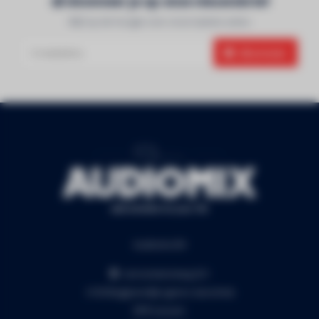
Abonneer je op onze nieuwsbrief
Blijf op de hoogte over onze laatste acties
Abonneer
Audiomix BV
Liersesteenweg 321
3130 Begijnendijk (grens Aarschot)
RPR Leuven