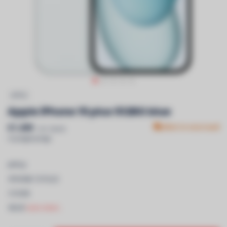
APPLE
Apple iPhone 15 plus 512BG blue
€1.499
Niet in voorraad
Incl. btw &
recyclagebijdrage
APPLE
-IPHONE 15 PLUS
-512GB
-BLUE
Lees meer..