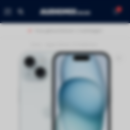
0
MENU
Thuis geleverd binnen 1-2 werkdagen!
Home
/
Apple iPhone 15 512GB blue