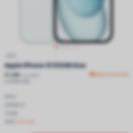
APPLE
Apple iPhone 15 512GB blue
€1.349
Niet in voorraad
Incl. btw &
recyclagebijdrage
APPLE
-IPHONE 15
-512GB
-BLUE
Lees meer..