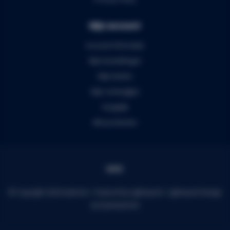
Mijn account
Account informatie
Mijn bestellingen
Mijn tickets
Mijn verlanglijst
Vergelijk
Alle producten
© Copyright 2026 Audiomix - Powered by
Lightspeed
-
Lightspeed design
by
Dyvelopment