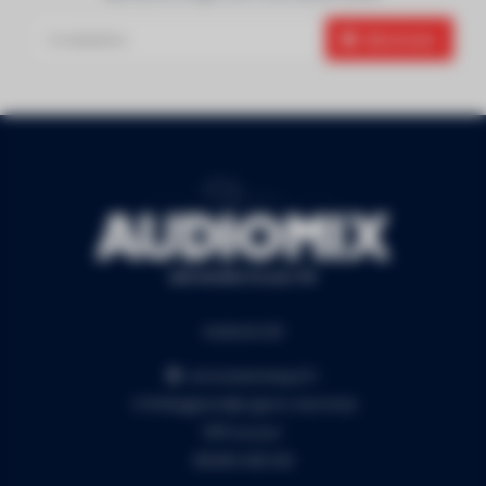
Abonneer
Audiomix BV
Liersesteenweg 321
3130 Begijnendijk (grens Aarschot)
RPR Leuven
BE0453.445.504