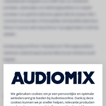
computationele fotografie voor 24‑MP foto’s en verbeterde
portretten, stemisolatie voor telefoon­gesprekken en soepele
prestaties voor grafisch intensieve games.Met de nieuwe USB-C-
connector kun je je Mac of iPad opladen met dezelfde kabel als je
iPhone 15. Je kunt zelfs met je iPhone 15 je Apple Watch of AirPods
opladen.
De behuizing van iPhone 15 bestaat voor 75% uit gerecycleerd
aluminium zodat de impact op het milieu tot een minimum wordt
beperkt.
We gebruiken cookies om je een persoonlijke en optimale
specificaties:
winkelervaring te bieden bij Audiomixonline. Dankzij deze
cookies kunnen we je sneller helpen, relevante producten