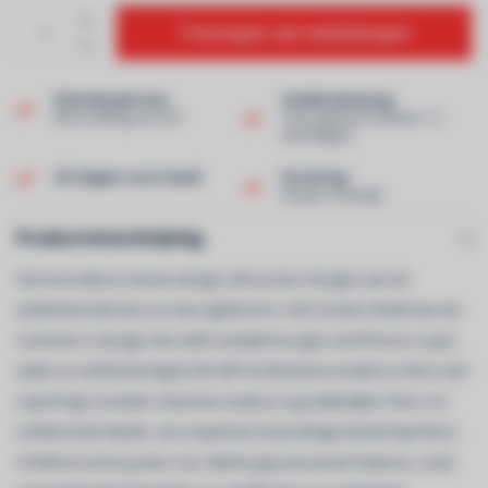
Toevoegen aan winkelwagen
Klantenservice
Snelle levering
Beoordeling van 9,0!
Thuis geleverd binnen 1-2
werkdagen!
Uit eigen voorraad!
Ervaring
40 jaar ervaring!
Productomschrijving
Het innovatieve nieuwe design valt op door het glas aan de
achterkant dat door en door gekleurd is. Het Ceramic Shield aan de
voorkant is steviger dan welk smartphone-glas ook.iPhone is spat-,
water en stof­bestendig.De 84- MP hoofdcamera maakt nu foto’s met
superhoge resolutie. Daarmee maak je nog makkelijker foto’s vol
schitterende details, van snapshots tot prachtige landschapsfoto’s.
A16 Bionic levert power voor allerlei geavanceerde features, zoals