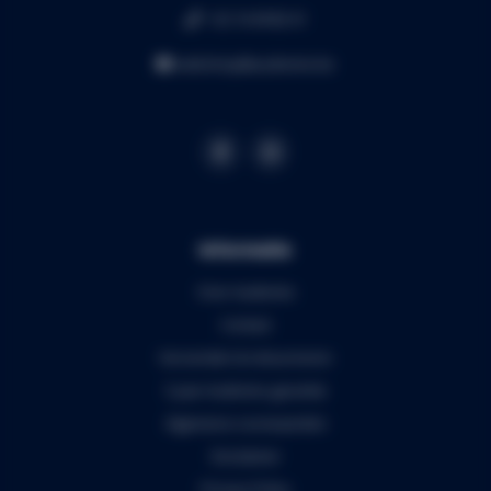
+32 16 49 82 41
webshop@audiomix.be
Informatie
Over Audiomix
Contact
Verzenden & retourneren
5 jaar Audiomix garantie
Algemene voorwaarden
Disclaimer
Privacy Policy