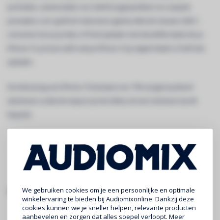
portretten, stemisolatie voor telefoon­gesprekken en soepele
prestaties voor grafisch intensieve games.Met de nieuwe USB-C-
connector kun je je Mac of iPad opladen met dezelfde kabel als je
iPhone 15. Je kunt zelfs met je iPhone 15 je Apple Watch of AirPods
opladen.
De behuizing van iPhone 15 bestaat voor 75% uit gerecycleerd
aluminium zodat de impact op het milieu tot een minimum wordt
beperkt.
We gebruiken cookies om je een persoonlijke en optimale
specificaties:
winkelervaring te bieden bij Audiomixonline. Dankzij deze
cookies kunnen we je sneller helpen, relevante producten
Super Retina XDR‑display
aanbevelen en zorgen dat alles soepel verloopt. Meer