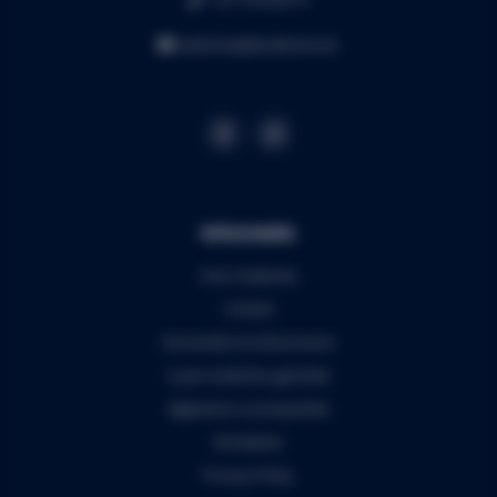
webshop@audiomix.be
Informatie
Over Audiomix
Contact
Verzenden & retourneren
5 jaar Audiomix garantie
Algemene voorwaarden
Disclaimer
Privacy Policy