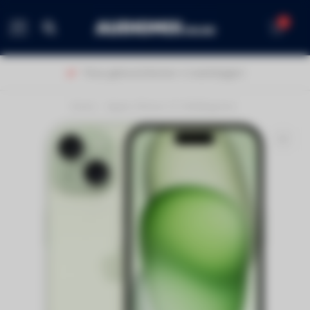
0
MENU
Thuis geleverd binnen 1-2 werkdagen!
Home
/
Apple iPhone 15 125GB green