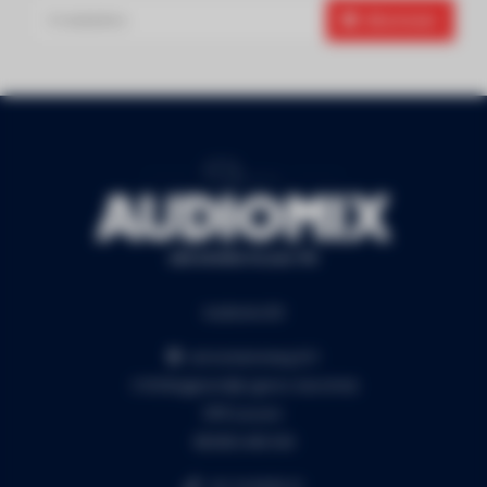
Abonneer
Audiomix BV
Liersesteenweg 321
3130 Begijnendijk (grens Aarschot)
RPR Leuven
BE0453.445.504
+32 16 49 82 41