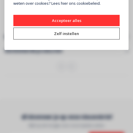
6,1‑inch (diagonaal) all‑screen OLED‑display
weten over cookies? Lees
hier
ons cookiebeleid.
Resolutie van 2556 x 1179 pixels bij 460 ppi
A16 Bionic-chip
Besturingssysteem iOS 17
Accepteer alles
5G
Zelf instellen
Specificaties
Gerelateerde producten
Abonneer je op onze nieuwsbrief
Blijf op de hoogte over onze laatste acties