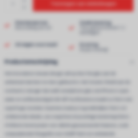
Toevoegen aan winkelwagen
Klantenservice
Snelle levering
Beoordeling van 9,0!
Thuis geleverd binnen 1-2
werkdagen!
Uit eigen voorraad!
Ervaring
40 jaar ervaring!
Productomschrijving
Het innovatieve nieuwe design valt op door het glas aan de
achterkant dat door en door gekleurd is. Het Ceramic Shield aan de
voorkant is steviger dan welk smartphone-glas ook.iPhone is spat-,
water en stof­bestendig.De 84- MP hoofdcamera maakt nu foto’s met
superhoge resolutie. Daarmee maak je nog makkelijker foto’s vol
schitterende details, van snapshots tot prachtige landschapsfoto’s.
A16 Bionic levert power voor allerlei geavanceerde features, zoals
computationele fotografie voor 24‑MP foto’s en verbeterde