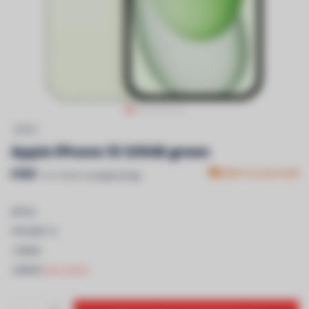
APPLE
Apple iPhone 15 125GB green
€969
Niet in voorraad
Incl. btw & recyclagebijdrage
APPLE
-IPHONE 15
-128GB
-GREEN
Lees meer..