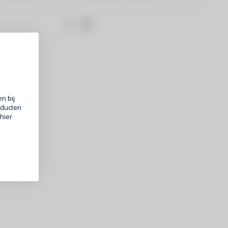
n bij
oducten
hier