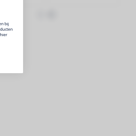
n bij
oducten
hier