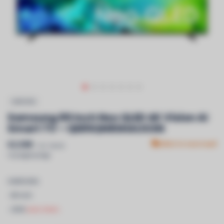
SAMSUNG
Samsung 85 Inch Neo QLED 4K Vision AI
Smart TV – QE85QN80HAUXXN
€2.599
Niet in voorraad
Incl. btw &
recyclagebijdrage
SAMSUNG
- 85 Inch
- 2026
Lees meer..