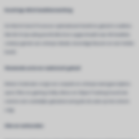
Krachtige 4K AI-beeldverwerking
De NQ4 AI Gen2 Processor optimaliseert beeld en geluid in realtime.
Met 4K AI Upscaling wordt elke bron opgeschaald naar 4K-kwaliteit,
zodat je geniet van scherpe details, levendige kleuren en een helder
beeld.
Vloeiende actie en realistisch geluid
Motion Xcelerator zorgt voor soepele en scherpe weergave tijdens
sport, films en gaming. Dolby Atmos en Object Tracking Sound Lite
creëren een ruimtelijke geluidservaring die de actie op het scherm
volgt.
Slim en verbonden