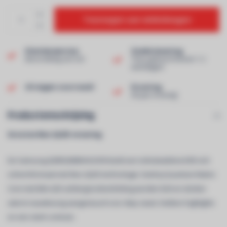
Toevoegen aan winkelwagen
Klantenservice
Snelle levering
Beoordeling van 9,0!
Thuis geleverd binnen 1-2
werkdagen!
Uit eigen voorraad!
Ervaring
40 jaar ervaring!
Productomschrijving
Grootse Neo QLED-ervaring
De Samsung QE85QN80HAUXXN biedt een indrukwekkend 85 inch
schermformaat met Neo QLED-technologie. Dankzij Quantum Matrix
Core met Mini LED-achtergrondverlichting worden licht en donker
uiterst nauwkeurig aangestuurd voor diep zwart, heldere highlights
en een sterk contrast.