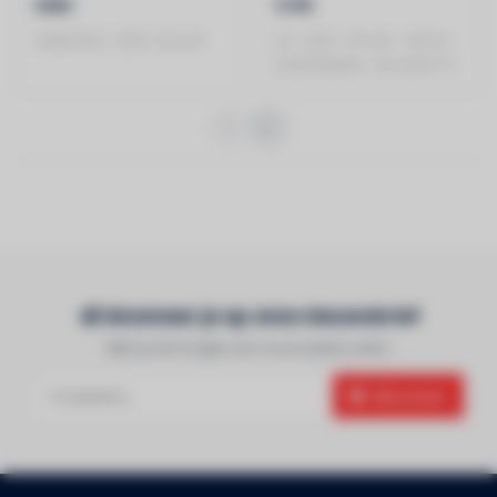
€899
€799
SAMSUNG - 2024 - 65 inch
LG - 2025 - 55 Inch - 120 Hz -
OLED55B56LA - 4K OLED TV..
Abonneer je op onze nieuwsbrief
Blijf op de hoogte over onze laatste acties
Abonneer