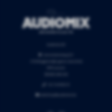
Audiomix BV
Liersesteenweg 321
3130 Begijnendijk (grens Aarschot)
RPR Leuven
BE0453.445.504
+32 16 49 82 41
webshop@audiomix.be