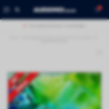
0
MENU
40 jaar ervaring!
Home
/
Samsung 85 Inch Neo QLED 4K Vision AI Smart TV –
QE85QN80HAUXXN