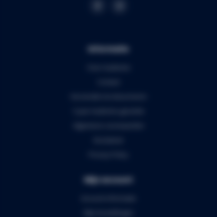
Informatie
Over Audiomix
Contact
Verzenden & retourneren
5 jaar Audiomix garantie
Algemene voorwaarden
Disclaimer
Privacy Policy
Mijn account
Account informatie
Mijn bestellingen