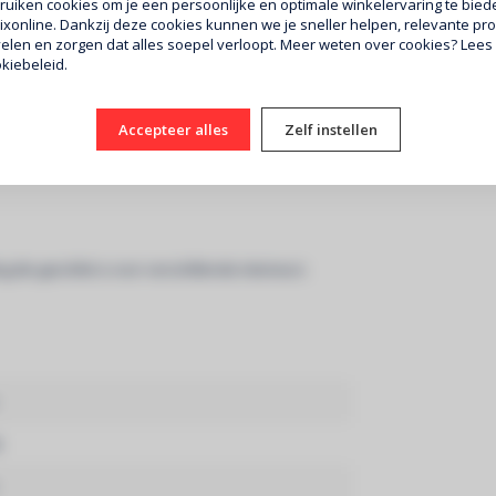
uiken cookies om je een persoonlijke en optimale winkelervaring te biede
xonline. Dankzij deze cookies kunnen we je sneller helpen, relevante pr
Premium ALLM en GeForce NOW voor vloeiende en
len en zorgen dat alles soepel verloopt. Meer weten over cookies? Lees
kiebeleid.
Accepteer alles
Zelf instellen
wordt aangepast aan de content voor een
 die geschikt is voor verschillende interieurs
4