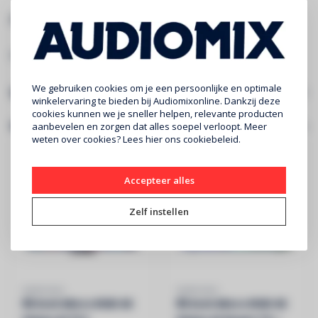
Ideaal voor
Films, series, sport en next-gen gaming
We gebruiken cookies om je een persoonlijke en optimale
Specificaties
winkelervaring te bieden bij Audiomixonline. Dankzij deze
cookies kunnen we je sneller helpen, relevante producten
Gerelateerde producten
aanbevelen en zorgen dat alles soepel verloopt. Meer
weten over cookies? Lees
hier
ons cookiebeleid.
Accepteer alles
Zelf instellen
SAMSUNG
SAMSUNG
65 Inch Micro RGB 4K
85 Inch Micro RGB 4K