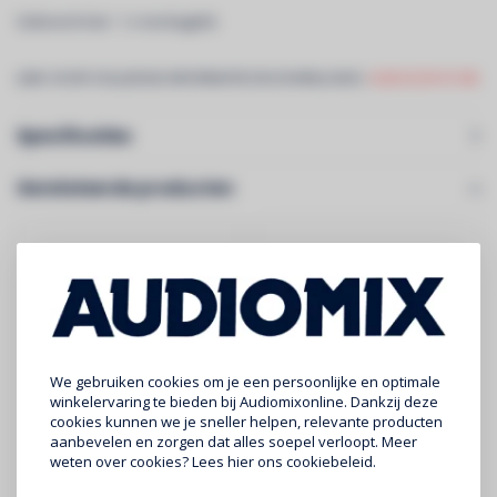
Geleverd met : 1 x montagekit
LINK VOOR VOLLEDIGE INFORMATIE EN DOWNLOADS:
AGDUO29-01 blk
Specificaties
Gerelateerde producten
We gebruiken cookies om je een persoonlijke en optimale
winkelervaring te bieden bij Audiomixonline. Dankzij deze
cookies kunnen we je sneller helpen, relevante producten
aanbevelen en zorgen dat alles soepel verloopt. Meer
CONTESTAGE
CONTESTAGE
weten over cookies? Lees
hier
ons cookiebeleid.
AG29-041 blk
CPT29-300