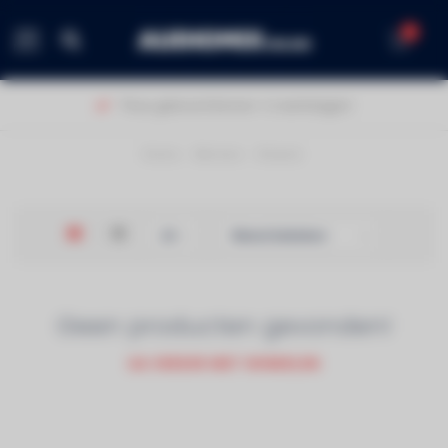
0
MENU
Thuis geleverd binnen 1-2 werkdagen!
Home
/
Merken
/
Roland
Geen producten gevonden!
GA VERDER MET WINKELEN