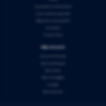
Verzenden & retourneren
5 jaar Audiomix garantie
Algemene voorwaarden
Disclaimer
Privacy Policy
Mijn account
Account informatie
Mijn bestellingen
Mijn tickets
Mijn verlanglijst
Vergelijk
Alle producten