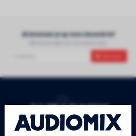
Abonneer je op onze nieuwsbrief
Blijf op de hoogte over onze laatste acties
Abonneer