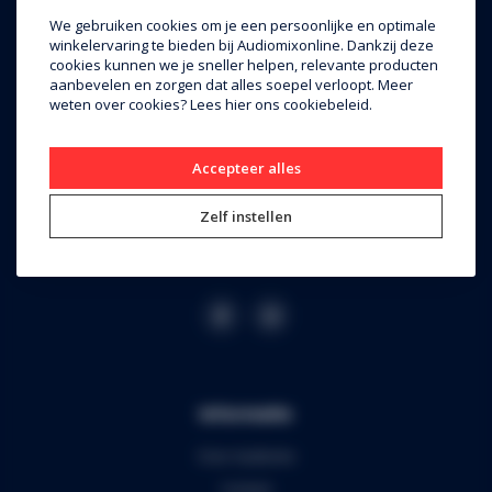
Audiomix BV
We gebruiken cookies om je een persoonlijke en optimale
winkelervaring te bieden bij Audiomixonline. Dankzij deze
Liersesteenweg 321
cookies kunnen we je sneller helpen, relevante producten
3130 Begijnendijk (grens Aarschot)
aanbevelen en zorgen dat alles soepel verloopt. Meer
weten over cookies? Lees
hier
ons cookiebeleid.
RPR Leuven
BE0453.445.504
Accepteer alles
+32 16 49 82 41
Zelf instellen
webshop@audiomix.be
Informatie
Over Audiomix
Contact