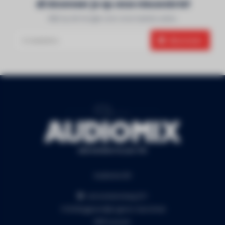
Abonneer je op onze nieuwsbrief
Blijf op de hoogte over onze laatste acties
Abonneer
Audiomix BV
Liersesteenweg 321
3130 Begijnendijk (grens Aarschot)
RPR Leuven