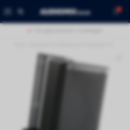
0
MENU
Thuis geleverd binnen 1-2 werkdagen!
Home
/
Audiophony S10 RMS passieve luidspreker 10"