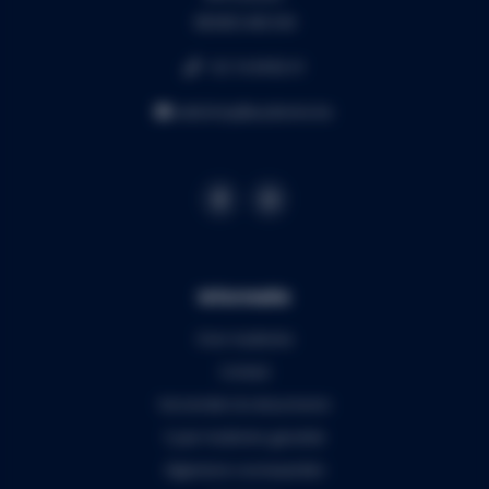
BE0453.445.504
+32 16 49 82 41
webshop@audiomix.be
Informatie
Over Audiomix
Contact
Verzenden & retourneren
5 jaar Audiomix garantie
Algemene voorwaarden