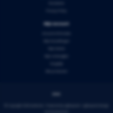
Disclaimer
Privacy Policy
Mijn account
Account informatie
Mijn bestellingen
Mijn tickets
Mijn verlanglijst
Vergelijk
Alle producten
© Copyright 2026 Audiomix - Powered by
Lightspeed
-
Lightspeed design
by
Dyvelopment