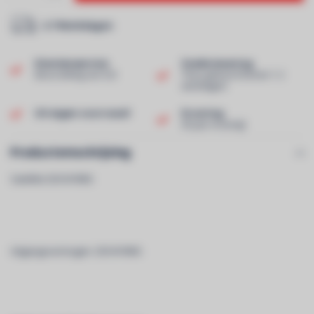
2-7 Werkdagen
Klantenservice
Snelle levering
Beoordeling van 9,0!
Thuis geleverd binnen 1-2
werkdagen!
Uit eigen voorraad!
Ervaring
40 jaar ervaring!
Productomschrijving
Satelliet 250 W RMS
Uitgangsvermogen: 250 W RMS