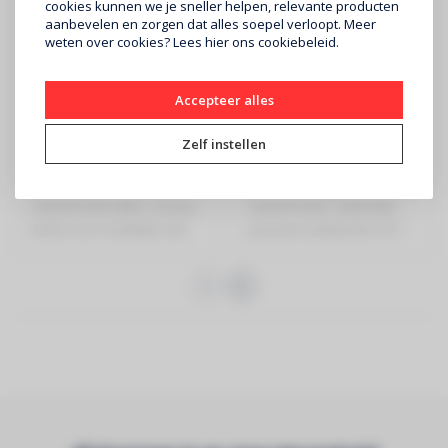
cookies kunnen we je sneller helpen, relevante producten
aanbevelen en zorgen dat alles soepel verloopt. Meer
weten over cookies? Lees
hier
ons cookiebeleid.
Accepteer alles
AUDIOPHONY
AUDIOPHONY
Audiophony iLINE43w
S6 RMS passieve
8 Ohms kolom
luidspreker 6.5"
Zelf instellen
€219
€209
AUDIOPHONY 80W / 8 Ohms
AUDIOPHONY 100W RMS
kolom voor installatie met
passieve luidspreker 6.5" -
4x 3" lu..
Zwart