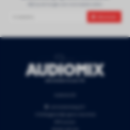
Blijf op de hoogte over onze laatste acties
Abonneer
Audiomix BV
Liersesteenweg 321
3130 Begijnendijk (grens Aarschot)
RPR Leuven
BE0453.445.504