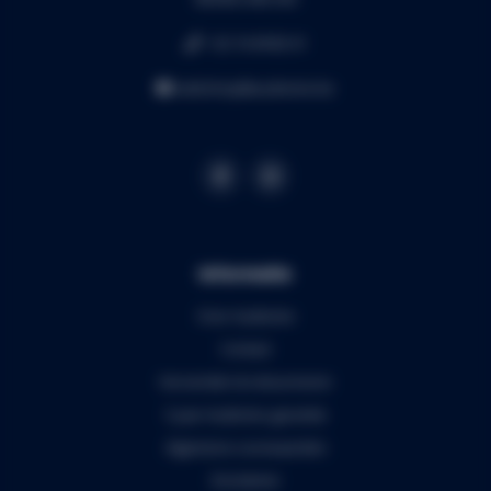
+32 16 49 82 41
webshop@audiomix.be
Informatie
Over Audiomix
Contact
Verzenden & retourneren
5 jaar Audiomix garantie
Algemene voorwaarden
Disclaimer