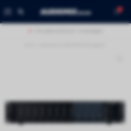
0
MENU
Thuis geleverd binnen 1-2 werkdagen!
Home
/
Audiophony PREZONE444 Mengtafel