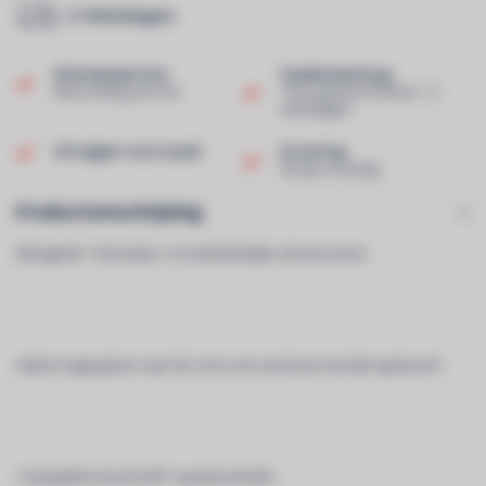
2-7 Werkdagen
Klantenservice
Snelle levering
Beoordeling van 9,0!
Thuis geleverd binnen 1-2
werkdagen!
Uit eigen voorraad!
Ervaring
40 jaar ervaring!
Productomschrijving
Mengtafel - 8 kanalen, 4 onafhankelijke uitvoerzones
Iedere ingang kan naar de zone van uw keuze worden gestuurd
Compatibel met de WP1 wandcontroller