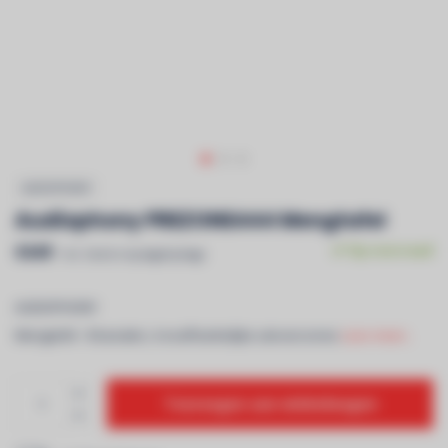
AUDIOPHONY
Audiophony PREZONE444 Mengtafel
€649
Op voorraad
Incl. btw & recyclagebijdrage
AUDIOPHONY
Mengtafel - 8 kanalen, 4 onafhankelijke uitvoerzones
Lees meer..
Toevoegen aan winkelwagen