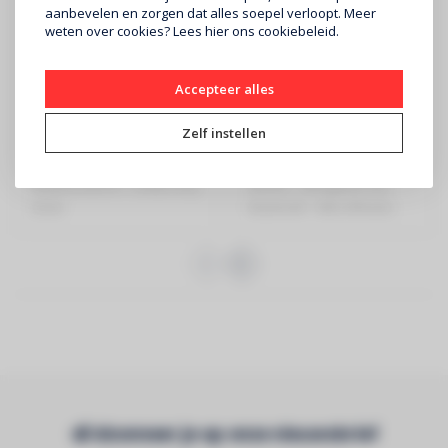
aanbevelen en zorgen dat alles soepel verloopt. Meer
weten over cookies? Lees
hier
ons cookiebeleid.
ALLEN & HEATH
MACKIE
Accepteer alles
XONE:24 DJ mixer
ProFX10v3+ 10-
kanaals Analoge USB-
Zelf instellen
C Mengtafel
€398
€399
ALLEN & HEATH - XONE:24 DJ
Mackie - Mengtafel met
mixer
bluetooth - Met effecten
Abonneer je op onze nieuwsbrief