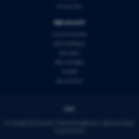
Privacy Policy
Mijn account
Account informatie
Mijn bestellingen
Mijn tickets
Mijn verlanglijst
Vergelijk
Alle producten
© Copyright 2026 Audiomix - Powered by
Lightspeed
-
Lightspeed design
by
Dyvelopment