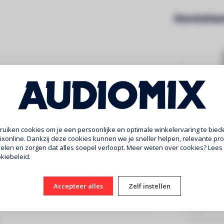
Gerelate
uiken cookies om je een persoonlijke en optimale winkelervaring te biede
xonline. Dankzij deze cookies kunnen we je sneller helpen, relevante pr
len en zorgen dat alles soepel verloopt. Meer weten over cookies? Lees
AUDIOPHO
kiebeleid.
Audioph
Ohms k
Accepteer alles
Zelf instellen
€219
AUDIOPHON
kolom voor 
1