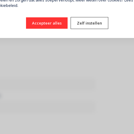
kiebeleid.
Accepteer alles
Zelf instellen
0